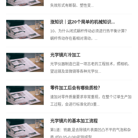
失效形式有断裂、塑性变...
涨知识｜这20个简单的机械知识...
10、为什么闭式蜗杆传动必须进行热平衡计算？
蜗杆传动存在着相对滑动，...
光学镜片冷加工
光学仪器制造已是一项古老的工程技术，照相机、
望远镜及显微镜等各种光学仪...
零件加工后会有哪些质检？
速加对零件质量要求非常重视，在整个订单生产加
工过程，会进行标准化的3重...
光学镜片的基本加工流程
第1道：铣磨,是去除镜片表面凹凸不平的气泡和杂
质,(约0.05-0.08)起到成型 ...