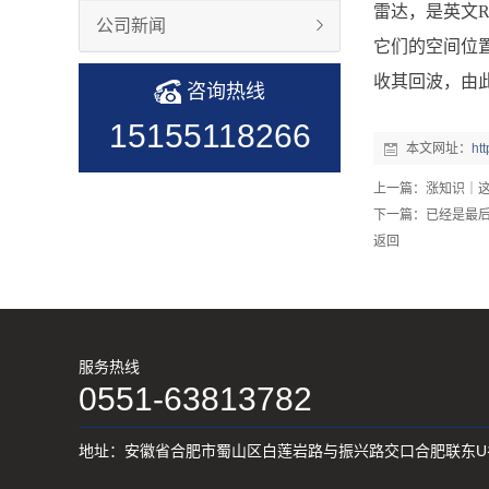
雷达，是英文Ra
公司新闻
它们的空间位
收其回波，由
咨询热线
15155118266
本文网址：
ht
上一篇：
涨知识｜这
下一篇：已经是最
返回
服务热线
0551-63813782
地址：安徽省合肥市蜀山区白莲岩路与振兴路交口合肥联东U谷-