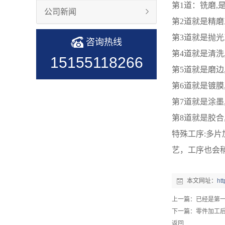
第1道：铣磨,是
公司新闻
第2道就是精磨
第3道就是抛光
咨询热线
第4道就是清洗
15155118266
第5道就是磨
第6道就是镀
第7道就是涂墨
第8道就是胶合
特殊工序:多片
艺，工序也会
本文网址：
ht
上一篇：已经是第
下一篇：
零件加工
返回