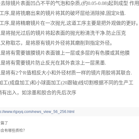
去除镜片表面凹凸不平的气泡和杂质,(约0.05-0.08)起到成型 作用
工序,是将铣磨出来的镜片将其的破坏层给消除掉,固定R值.
工序,是将精磨镜片在一次抛光,这道工序主要是把外观做的更好
,是将抛光过后的镜片将起表面的抛光粉清洗干净.防止压克
边,又称取芯，是将原有镜片外径将其磨削到指定外径。
膜,是将有需要镀膜镜片表面镀上一层或多层的有色膜或其他膜
,是将有需要镜片防止反光在其外袁涂上一层黑墨.
,是将有2个R值相反大小和外径材质一样的镜片用胶将其联合.
加工(成盘加工)和小球面加工(20跟轴)线切割根据不同的生产工
稍有出入，如涂墨和胶合的先后次序
tp://www.rlgxyq.com/news_view_56_256.html
一篇了
后会有哪些质检？